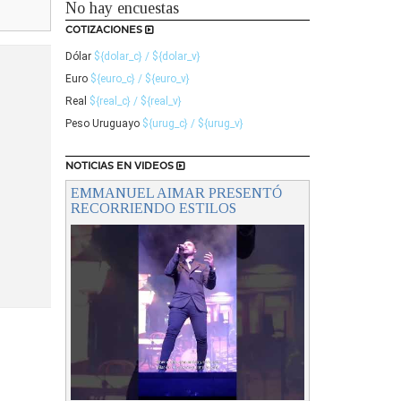
No hay encuestas
COTIZACIONES
Dólar
${dolar_c} / ${dolar_v}
Euro
${euro_c} / ${euro_v}
Real
${real_c} / ${real_v}
Peso Uruguayo
${urug_c} / ${urug_v}
NOTICIAS EN VIDEOS
EMMANUEL AIMAR PRESENTÓ
RECORRIENDO ESTILOS