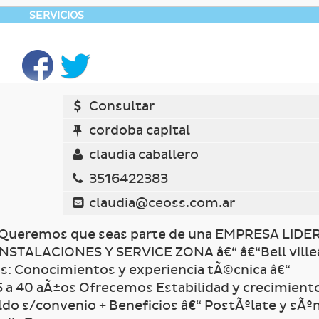
SERVICIOS
Consultar
cordoba capital
claudia caballero
3516422383
claudia@ceoss.com.ar
 Queremos que seas parte de una EMPRESA LIDE
NSTALACIONES Y SERVICE ZONA â€“ â€“Bell ville
os: Conocimientos y experiencia tÃ©cnica â€“
25 a 40 aÃ±os Ofrecemos Estabilidad y crecimient
ldo s/convenio + Beneficios â€“ PostÃºlate y sÃ