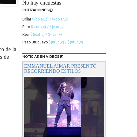
No hay encuestas
COTIZACIONES
Dólar
${dolar_c} / ${dolar_v}
Euro
${euro_c} / ${euro_v}
Real
${real_c} / ${real_v}
Peso Uruguayo
${urug_c} / ${urug_v}
co de la
s de
NOTICIAS EN VIDEOS
EMMANUEL AIMAR PRESENTÓ
RECORRIENDO ESTILOS