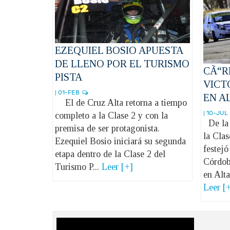
EZEQUIEL BOSIO APUESTA
DE LLENO POR EL TURISMO
CÃ“R
PISTA
VICT
| 01-FEB
EN A
El de Cruz Alta retorna a tiempo
| 10-JUL
completo a la Clase 2 y con la
De la 
premisa de ser protagonista.
la Cla
Ezequiel Bosio iniciará su segunda
festejó
etapa dentro de la Clase 2 del
Córdoba
Turismo P...
Leer [+]
en Alta
Leer [