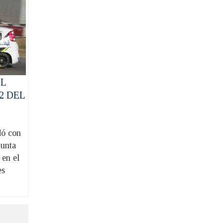
EL
2 DEL
dó con
punta
 en el
es