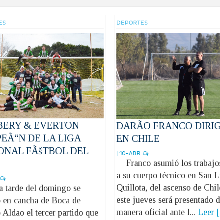
ES
DEPORTES
ERY & EVERTON
DARÃO FRANCO DIRIG
EÃ“N DE LA LIGA
EN CHILE
ONAL FÃšTBOL DEL
| 10-ABR
Franco asumió los trabajos
a su cuerpo técnico en San L
Quillota, del ascenso de Chil
tarde del domingo se
este jueves será presentado 
ó en cancha de Boca de
manera oficial ante l...
Leer 
Aldao el tercer partido que