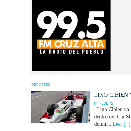
DEPORTES
LINO CIBIEN
| 14-JUL
Lino Cibien ya es
dentro del Car Sh
domin...
Leer [+]