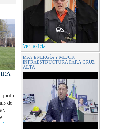
Ver noticia
MÁS ENERGÍA Y MEJOR
INFRAESTRUCTURA PARA CRUZ
ALTA
IRÃ
 junto
uis de
e y
de
[+]