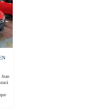
EN
Juan
utará
rque