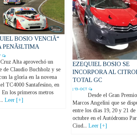
UIEL BOSIO VENCIÃ“
A PENÃšLTIMA
V
Cruz Alta aprovechó un
EZEQUIEL BOSIO SE
te de Claudio Buchholz y se
INCORPORA AL CITRO
con la gloria en la novena
TOTAL GC
del TC4000 Santafesino, en
| 13-OCT
. En los primeros metros
Desde el Gran Premio 
...
Leer [+]
Marcos Angelini que se disp
entre los días 19, 20 y 21 de
octubre en el Autódromo Pa
Ciud...
Leer [+]