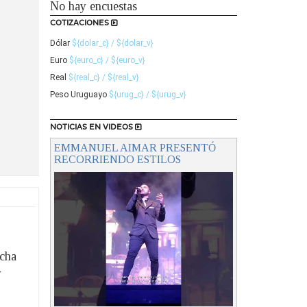
No hay encuestas
COTIZACIONES
Dólar
${dolar_c} / ${dolar_v}
Euro
${euro_c} / ${euro_v}
Real
${real_c} / ${real_v}
Peso Uruguayo
${urug_c} / ${urug_v}
NOTICIAS EN VIDEOS
EMMANUEL AIMAR PRESENTÓ
RECORRIENDO ESTILOS
echa
y