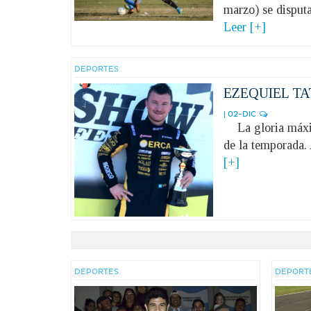
marzo) se disputa
Leer [+]
DEPORTES
EZEQUIEL TA
| 02-DIC
La gloria máxima
de la temporada.
[+]
DEPORTES
DEPORT