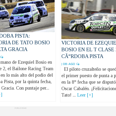
DOBA PISTA:
ORIA DE TATO BOSIO
VICTORIA DE EZEQUI
LTA GRACIA
BOSIO EN EL T CLASE 
CÃ“RDOBA PISTA
mano de Ezequiel Bosio en
| 08-AGO
se 2, el Bailone Racing Team
El piloto cruzalteño se que
 en lo más alto del podio del
el primer puesto de punta a 
 Pista, por la quinta fecha,
en la 8° fecha que se disputó
 Gracia. Con puntaje per...
Oscar Cabalén. ¡Felicitacion
+]
Tato! ...
Leer [+]