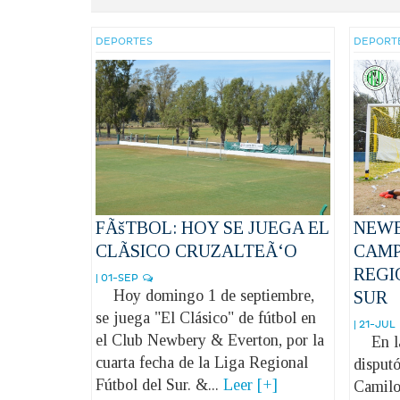
DEPORTES
DEPORT
FÃšTBOL: HOY SE JUEGA EL
NEWB
CLÃSICO CRUZALTEÃ‘O
CAMP
REGI
| 01-SEP
Hoy domingo 1 de septiembre,
SUR
se juega "El Clásico" de fútbol en
| 21-JUL
el Club Newbery & Everton, por la
En la 
cuarta fecha de la Liga Regional
disput
Fútbol del Sur. &...
Leer [+]
Camilo 