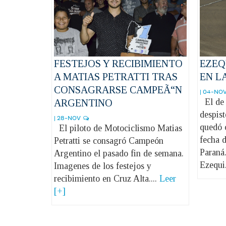
FESTEJOS Y RECIBIMIENTO
EZEQ
A MATIAS PETRATTI TRAS
EN L
CONSAGRARSE CAMPEÃ“N
| 04-NO
El de 
ARGENTINO
despis
| 28-NOV
quedó 
El piloto de Motociclismo Matias
fecha 
Petratti se consagró Campeón
Paraná
Argentino el pasado fin de semana.
Ezequi
Imagenes de los festejos y
recibimiento en Cruz Alta....
Leer
[+]